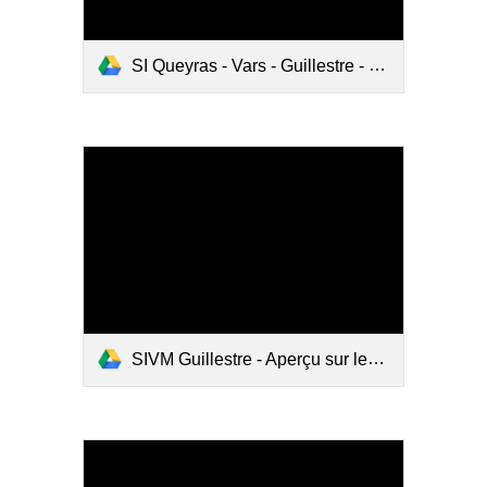
SI Queyras - Vars - Guillestre - Promenades auto-pedestres à travers le Haut-Queyras.pdf
SIVM Guillestre - Aperçu sur les principaux sites et randonnées du Canton de Guillestre.pdf