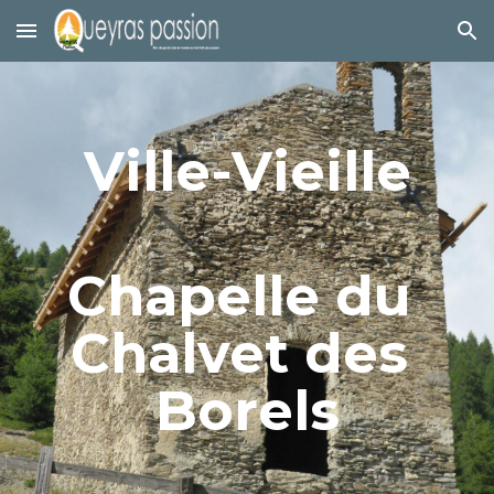
Skip to main content
Skip to navigation
Ville-Vieille
Chapelle du 
Chalvet des 
Borels