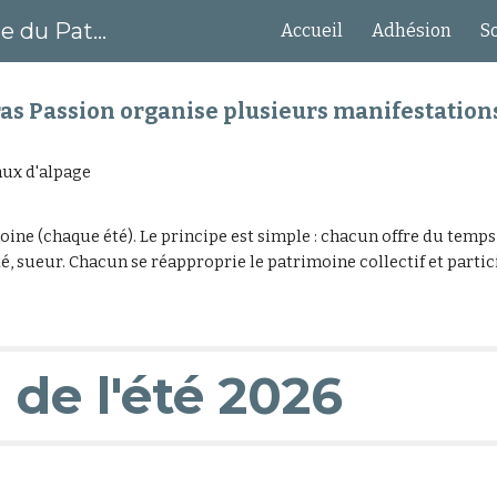
Association de Sauvegarde du Patrimoine du Queyras
Accueil
Adhésion
S
ip to main content
Skip to navigat
as Passion organise plusieurs manifestations
aux d'alpage
ine (chaque été). Le principe est simple : chacun offre du temps,
té, sueur. Chacun se réapproprie le patrimoine collectif et parti
de l'été 2026